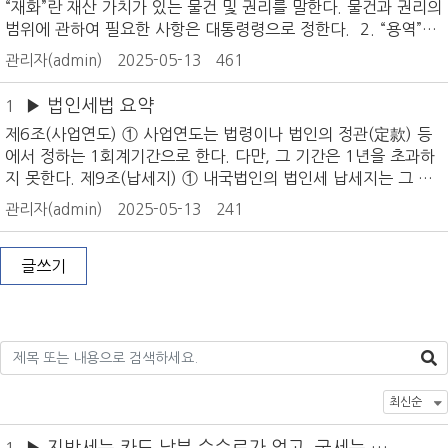
“재화”란 재산 가치가 있는 물건 및 권리를 말한다. 물건과 권리의
주자ㆍ비거주자의 구분은 대통령령으로 정한다. 제4조(소득의 구
범위에 관하여 필요한 사항은 대통령령으로 정한다. 2. “용역”이
분) ① 거주자의 소득은 다음 각 호와 같이 구분한다. 1. 종합소
란 재화 외에 재산 가치가 있는 모든 역무(役務)와 그 밖의 행위
득 이 법에 따라 과세되는 모든 소득에서 제2호, 제2호의2 및
관리자(admin)
2025-05-13
461
를 말한다. 용역의 범위에 관하여 필요한 사항은 대통령령으로 정
제3호에 따른 소득을 제외한 소득으로서 다음 각 목의 소득을 합
한다. 3. “사업자”란 사업 목적이 영리이든 비영리이든 관계없이
산한 것 가. 이자소득 나. 배당소득 다. 사업소득 라. 근
▶ 법인세법 요약
1
사업상 독립적으로 재화 또는 용역을 공급하는 자를 말한다. 4.
로
제6조(사업연도) ① 사업연도는 법령이나 법인의 정관(定款) 등
“간이과세자”(簡易課稅者)란 제61조제1항에 따라 직전 연도의
에서 정하는 1회계기간으로 한다. 다만, 그 기간은 1년을 초과하
재화와 용역의 공급에 대한 대가(부가가치세가 포함된 대가를 말
지 못한다. 제9조(납세지) ① 내국법인의 법인세 납세지는 그 법
한다. 이하 “공급대가”라 한다)의 합계액이 대통령령으로 정하는
인의 등기부에 따른 본점이나 주사무소의 소재지(국내에 본점 또
금액에 미달하는 사업자로서, 제7장에 따라 간편한 절차로 부가
관리자(admin)
2025-05-13
241
는 주사무소가 있지 아니하는 경우에는 사업을 실질적으로 관리
가치세를 신고ㆍ납부하는 개인사업자를 말한다. 5. “일반과세
하는 장소의 소재지)로 한다. 다만, 법인으로 보는 단체의 경우에
자”란 간이과세자가 아닌 사업자를 말한다. 6. “과세사업”이란 부
는 대통령령으로 정하는 장소로 한다. 시행령 제24조(감가상각자
글쓰기
가가치세가 과세되는 재화 또는 용역을 공급하는 사업을
산의 범위) ①법 제23조제1항에서 “건물, 기계 및 장치, 특허권
등 대통령령으로 정하는 유형자산 및 무형자산”이란 다음 각 호의
유형자산 및 무형자산(제3항의 자산은 제외하며, 이하 “감가상각
자산”이라 한다)을 말한다. 1. 다음 각 목의 어느 하나에 해당하
는 유형자산 가. 건물(부속설비를 포함한다) 및 구축물(이하
“건축물”이라 한다) 나. 차량 및 운반구, 공구, 기구 및 비품
다. 선박 및 항공기 라. 기계 및 장치
▶ 지방세는 카드 납부 수수료가 없고, 국세는 카
1