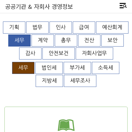
공공기관 & 자회사 경영정보
기획
법무
인사
급여
예산회계
세무
계약
총무
전산
보안
감사
안전보건
자회사업무
세무
법인세
부가세
소득세
지방세
세무조사