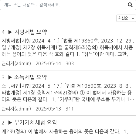
▶ 지방세법 요약
4
지방세법[시행 2024. 4. 1.] [법률 제19860호, 2023. 12. 29.,
일부개정] 제2장 취득세제1절 통칙제6조(정의) 취득세에서 사용
하는 용어의 뜻은 다음 각 호와 같다.1. “취득”이란 매매, 교환, 상
속, 증여, 기부, 법인에 대한 현물출자, 건축, 개수(改修), 공유수
관리자(admin)
2025-05-14
303
면의 매립, 간척에 의한 토지의 조성 등과 그 밖에 이와 유사한 취
득으로서 원시취득(수용재결로 취득한 경우 등 과세대상이 이미
▶ 소득세법 요약
3
존재하는 상태에서 취득하는 경우는 제외한다), 승계취득 또는 유
소득세법[시행 2024. 5. 17.] [법률 제19590호, 2023. 8. 8.,
상ㆍ무상의 모든 취득을 말한다.2. “부동산”이란 토지 및 건축물
타법개정] 제1장 총칙제1조의2(정의) ① 이 법에서 사용하는 용
을 말한다.3. “토지”란 「공간정보의 구축 및 관리 등에 관한 법률」
어의 뜻은 다음과 같다. 1. “거주자”란 국내에 주소를 두거나 18
에 따라 지적공부(地籍公簿)의 등록대상이 되는 토지와 그 밖에
3일 이상의 거소(居所)를 둔 개인을 말한다. 2. “비거주자”란 거
사용되고 있는 사실상의 토지를 말한다.4. “건축물”이란 「건축법」
관리자(admin)
2025-05-13
311
주자가 아닌 개인을 말한다. 3. “내국법인”이란 「법인세법」 제2
제2조제1항제2호에 따른 건축물(이와 유사한 형태의 건축물을
조제1호에 따른 내국법인을 말한다. 4. “외국법인”이란 「법인세
포함한다)과 토지에 정착하거나 지하 또는 다른 구조물에 설치하
▶ 부가가치세법 요약
2
법」 제2조제3호에 따른 외국법인을 말한다. 5. “사업자”란 사업
는 레저시설, 저장시설, 도
제2조(정의) 이 법에서 사용하는 용어의 뜻은 다음과 같다. 1.
소득이 있는 거주자를 말한다.② 제1항에 따른 주소ㆍ거소와 거