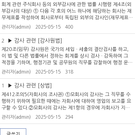
에 관한 법률]
회계 관련 주식회사 등의 외부감사에 관한 법률 시행령 제4조(외
부감사의 대상) ① 다음 각 호의 어느 하나에 해당하는 회사는 재
무제표를 작성하여 회사로부터 독립된 외부의 감사인(재무제표
및 연결재무제표의 감사인은 동일하여야 한다. 이하 같다)에 의한
관리자(admin)
2025-05-15
400
회계감사를 받아야 한다.1. 주권상장법인 2. 해당 사업연도 또는
다음 사업연도 중에 주권상장법인이 되려는 회사 3. 그 밖에 직전
▶ 감사 관련 [감사원법]
2
사업연도 말의 자산, 부채, 종업원수 또는 매출액 등 대통령령으
제20조(임무) 감사원은 국가의 세입ㆍ세출의 결산검사를 하고,
로 정하는 기준에 해당하는 회사. 다만, 해당 회사가 유한회사인
이 법 및 다른 법률에서 정하는 회계를 상시 검사ㆍ감독하여 그
경우에는 본문의 요건 외에 사원 수, 유한회사로 조직변경 후 기
적정을 기하며, 행정기관 및 공무원의 직무를 감찰하여 행정 운영
간 등을 고려하여 대통령령으로 정하는 기준에 해당하는 유한회
의 개선과 향상을 기한다. 제21조(결산의 확인) 감사원은 회계검
사에 한정한다. 시행령 제5조(외부감사의 대상) ① 법 제4조제1
관리자(admin)
2025-05-15
318
사의 결과에 따라 국가의 세입ㆍ세출의 결산을 확인한다. 제22조
항제3호 본문에서 “직전 사업연도 말의 자산, 부채, 종업원 수 또
(필요적 검사사항) ① 감사원은 다음 각 호의 사항을 검사한다.1.
는 매출액 등 대통령령으로 정하는 기준에 해당하는 회사”란 다음
▶ 감사 관련 [상법]
1
국가의 회계2. 지방자치단체의 회계3. 한국은행의 회계와 국가
각 호의 어느 하나에 해당하는 회사를 말한다. 1. 직전 사업연도
제412조의5(자회사의 조사권) ①모회사의 감사는 그 직무를 수
또는 지방자치단체가 자본금의 2분의 1 이상을 출자한 법인의 회
행하기 위하여 필요한 때에는 자회사에 대하여 영업의 보고를 요
계4. 다른 법률에 따라 감사원의 회계검사를 받도록 규정된 단체
구할 수 있다.②모회사의 감사는 제1항의 경우에 자회사가 지체
등의 회계② 제1항과 제23조에 따른 회계검사에는 수입과 지출,
없이 보고를 하지 아니할 때 또는 그 보고의 내용을 확인할 필요
재산(물품ㆍ유가증권ㆍ권리 등을 포함한다)의 취득ㆍ보관ㆍ관리
관리자(admin)
2025-05-15
294
가 있는 때에는 자회사의 업무와 재산상태를 조사할 수 있다.③자
및 처분 등의 검사를 포함한다. 제23조(선택적 검사사항) 감사원
회사는 정당한 이유가 없는 한 제1항의 규정에 의한 보고 또는 제
은 필요하다고 인정하거나 국무총리의 요구가 있는 경우에는 다
2항의 규정에 의한 조사를 거부하지 못한다. 제415조의2(감사위
글쓰기