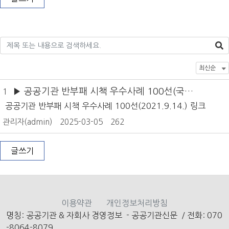
음 각 호의 사항을 검사할 수 있다.1. 국가기관 또는 지방자치단
원회) ①회사는 정관이 정한 바에 따라 감사에 갈음하여 제393조
체 외의 자
의2의 규정에 의한 위원회로서 감사위원회를 설치할 수 있다. 감
사위원회를 설치한 경우에는 감사를 둘 수 없다. 제447조의3(재
무제표등의 제출) 이사는 정기총회회일의 6주간전에 제447조 및
제447조의2의 서류를 감사에게 제출하여야 한다. 제447조의4
(감사보고서) ① 감사는 제447조의3의 서류를 받은 날부터 4주
내에 감사보고서를 이사에게 제출하여야 한다.
▶ 공공기관 반부패 시책 우수사례 100선(국민
1
권익위원회)
공공기관 반부패 시책 우수사례 100선(2021.9.14.) 링크
관리자(admin)
2025-03-05
262
글쓰기
이용약관
개인정보처리방침
명칭: 공공기관 & 자회사 경영정보 - 공공기관신문
/
전화: 070
-8064-8079