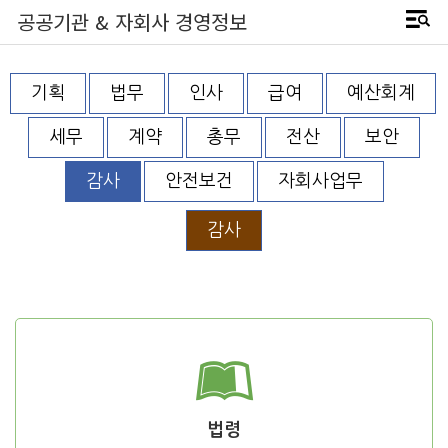
공공기관 & 자회사 경영정보
기획
법무
인사
급여
예산회계
세무
계약
총무
전산
보안
감사
안전보건
자회사업무
감사
법령